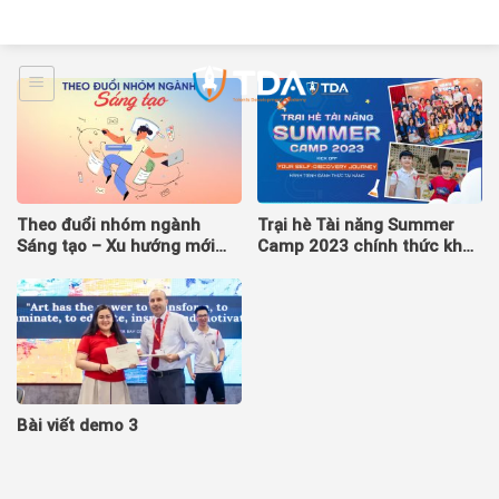
Skip
Chào mừng bạn đến với mẫu website shop võ thuật
to
content
Theo đuổi nhóm ngành
Trại hè Tài năng Summer
Sáng tạo – Xu hướng mới
Camp 2023 chính thức khởi
của các bạn trẻ Gen Z
động và tuyển sinh khóa
mới
Bài viết demo 3